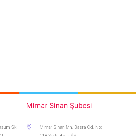
Mimar Sinan Şubesi
asum Sk.
Mimar Sinan Mh. Basra Cd. No:
ST.
118 Sultanbeyli/İST.