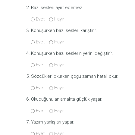
2. Bazı sesleri ayırt edemez.
Evet
Hayır
3. Konuşurken bazı sesleri karıştırır.
Evet
Hayır
4. Konuşurken bazı seslerin yerini değiştirir.
Evet
Hayır
5. Sözcükleri okurken çoğu zaman hatalı okur.
Evet
Hayır
6. Okuduğunu anlamakta güçlük yaşar.
Evet
Hayır
7. Yazım yanlışları yapar.
Evet
Hayır