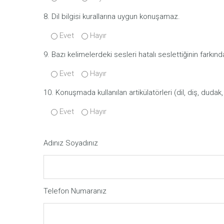
8. Dil bilgisi kurallarına uygun konuşamaz.
Evet
Hayır
9. Bazı kelimelerdeki sesleri hatalı seslettiğinin farkında
Evet
Hayır
10. Konuşmada kullanılan artikülatörleri (dil, diş, dud
Evet
Hayır
Adınız Soyadınız
Telefon Numaranız