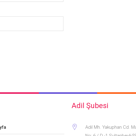
Adil Şubesi
ayfa
Adil Mh. Yakuphan Cd. M
No: 6 / D -1 Sultanbeyli/İ