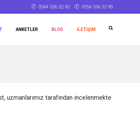
0544 536 52 95
0554 536 52 95
Z
ANKETLER
BLOG
İLETIŞIM
est, uzmanlarımız tarafından incelenmekte